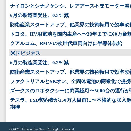
ナイロンとシナノケンシ、レアアース不要モーター開
6月の製造業受注、0.3%減
防衛産業スタートアップ、他業界の技術転用で効率改
トヨタ、HV用電池を国内生産へ〜28年までに60万台
クアルコム、BMWの次世代車両向けに半導体供給
米国ビジネス
6月の製造業受注、0.3%減
防衛産業スタートアップ、他業界の技術転用で効率改
ファクトリアルとSKオン、全固体電池の商業化で提携
ズークスのロボタクシーに商業認可〜5000台の運行が
テスラ、FSD契約者が150万人目前に〜本格的な収入
期待
© 2024
US Frontline News
. All Rights Reserved