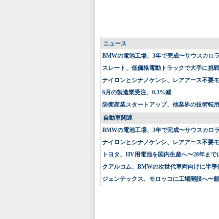
ニュース
BMWの電池工場、3年で完成〜サウスカロ
スレート、低価格電動トラックで大手に挑戦〜
ナイロンとシナノケンシ、レアアース不要
6月の製造業受注、0.3%減
防衛産業スタートアップ、他業界の技術転
自動車関連
BMWの電池工場、3年で完成〜サウスカロ
ナイロンとシナノケンシ、レアアース不要
トヨタ、HV用電池を国内生産へ〜28年まで
クアルコム、BMWの次世代車両向けに半導
ジェンテックス、モロッコに工場開設へ〜