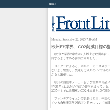
Home
Monday, September 22, 2025 7:19 AM
欧州EV業界、CO2削減目標の
欧州EV業界の幹部150人以上が欧州連合（
持するよう求める書簡に署名した。
ロイターによると、ボルボ・カーズやポー
ないよう警告し、先送りは欧州のEV市場の
がると主張した。
欧州の自動車メーカーおよび自動車部品メ
EV業界とは反対の内容の書簡を送っている
2035年までに乗用車のCO2排出量を100
フォンデアライエン委員長は12日、中国
ている自動車業界関係者と将来について協