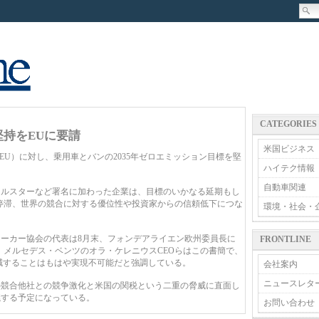
CATEGORIES
堅持をEUに要請
米国ビジネス
EU）に対し、乗用車とバンの2035年ゼロエミッション目標を堅
ハイテク情報
自動車関連
ルスターなど署名に加わった企業は、目標のいかなる延期もし
停滞、世界の競合に対する優位性や投資家からの信頼低下につな
環境・社会・
ーカー協会の代表は8月末、フォンデアライエン欧州委員長に
FRONTLINE
。メルセデス・ベンツのオラ・ケレニウスCEOらはこの書簡で、
%削減することはもはや実現不可能だと強調している。
会社案内
ニュースレタ
の競合他社との競争激化と米国の関税という二重の脅威に直面し
議する予定になっている。
お問い合わせ