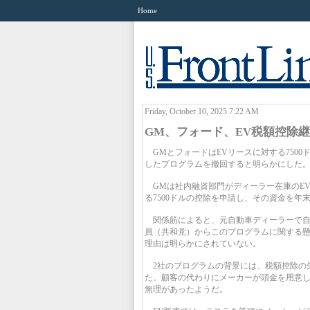
Home
Friday, October 10, 2025 7:22 AM
GM、フォード、EV税額控除
GMとフォードはEVリースに対する750
したプログラムを撤回すると明らかにした
GMは社内融資部門がディーラー在庫のE
る7500ドルの控除を申請し、その資金を年
関係筋によると、元自動車ディーラーで自
員（共和党）からこのプログラムに関する懸
理由は明らかにされていない。
2社のプログラムの背景には、税額控除の
た。顧客の代わりにメーカーが頭金を用意
無理があったようだ。