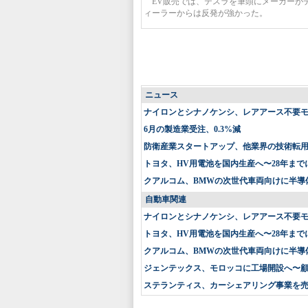
EV販売では、テスラを筆頭にメーカーが
ィーラーからは反発が強かった。
ニュース
ナイロンとシナノケンシ、レアアース不要
6月の製造業受注、0.3%減
防衛産業スタートアップ、他業界の技術転
トヨタ、HV用電池を国内生産へ〜28年まで
クアルコム、BMWの次世代車両向けに半導
自動車関連
ナイロンとシナノケンシ、レアアース不要
トヨタ、HV用電池を国内生産へ〜28年まで
クアルコム、BMWの次世代車両向けに半導
ジェンテックス、モロッコに工場開設へ〜
ステランティス、カーシェアリング事業を