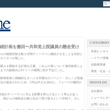
CATEGORIES
継続計画を撤回〜共和党上院議員の懸念受け
米国ビジネス
0ドルの税額控除を数カ月間ディーラーに継続させることを目的と
ハイテク情報
。ロイターが報じた。
自動車関連
V購入を開始する計画を立案。これらの車について連邦政府によ
末までの顧客向けEVリース期間に回す予定だった。
環境・社会・
動車政策に積極的なオハイオ州選出のバーニー・モレノ上院議
念が提起されたため、GMは中止を決めた。フォードの撤回の
FRONTLINE
会社案内
失効がディーラーに与える影響を和らげるという考えがあっ
ニュースレタ
し、国からの補助金を駆け込みで受け取るという作戦で、少し、
お問い合わせ