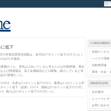
CATEGORIES
3に低下
米国ビジネス
の米製造業景況指数は、前月比0.7ポイント低下の53.3となっ
ハイテク情報
のは6カ月連続。
自動車関連
8業種のうち、景気は上向いていると答えたのは印刷関連、電化
および関連製品、加工金属製品など14業種。縮小していると答
環境・社会・
品の3業種だった。
6.0、生産は2.1ポイント低下の52.2、雇用は1.1ポイント上昇
FRONTLINE
ポイント低下（改善）の57.4、価格は9.1ポイント低下の73.0だ
4、輸入は0.1ポイント低下の52.9だった。
会社案内
ニュースレタ
お問い合わせ