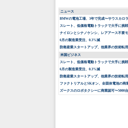
ニュース
BMWの電池工場、3年で完成〜サウスカロ
スレート、低価格電動トラックで大手に挑戦〜
ナイロンとシナノケンシ、レアアース不要
6月の製造業受注、0.3%減
防衛産業スタートアップ、他業界の技術転
米国ビジネス
スレート、低価格電動トラックで大手に挑戦〜
6月の製造業受注、0.3%減
防衛産業スタートアップ、他業界の技術転
ファクトリアルとSKオン、全固体電池の商
ズークスのロボタクシーに商業認可〜5000