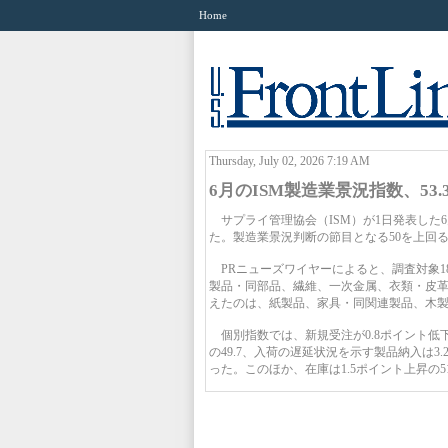
Home
Thursday, July 02, 2026 7:19 AM
6月のISM製造業景況指数、53.
サプライ管理協会（ISM）が1日発表した6月
た。製造業景況判断の節目となる50を上回る
PRニューズワイヤーによると、調査対象1
製品・同部品、繊維、一次金属、衣類・皮革
えたのは、紙製品、家具・同関連製品、木製
個別指数では、新規受注が0.8ポイント低下の5
の49.7、入荷の遅延状況を示す製品納入は3.2
った。このほか、在庫は1.5ポイント上昇の51.