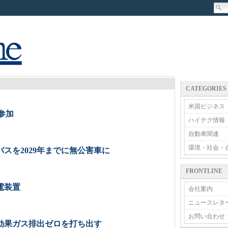
CATEGORIES
米国ビジネス
参加
ハイテク情報
自動車関連
環境・社会・
スを2029年までに無公害車に
FRONTLINE
電装置
会社案内
ニュースレタ
お問い合わせ
効果ガス排出ゼロを打ち出す