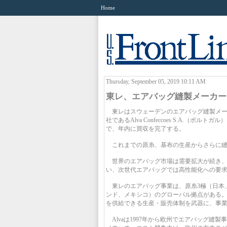
Home
Thursday, September 05, 2019 10:11 AM
東レ、エアバッグ縫製メーカー
東レはスウェーデンのエアバッグ縫製メーカー Alva 
社であるAlva Confeccoes S.A.（ポルト
で、年内に買収を完了する。
これまでの原糸、基布の生産からさらに縫
世界のエアバッグ市場は需要拡大が続き、
い、次世代エアバッグでは高性能化への要
東レのエアバッグ事業は、原糸3極（日本
ンド、メキシコ）のグローバル拠点がある
を供給できる生産・販売体制を武器に、事
Alvaは1997年から欧州でエアバッグ縫