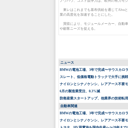
ノウハウ、コスト競争力は、欧州の有力モ
東レはこれまでも基布供給を通じてAlva
業の高度化を加速することにした。
買収により、モジュールメーカー、自動車
や顧客ニーズを捉える。
ニュース
BMWの電池工場、3年で完成〜サウスカロ
スレート、低価格電動トラックで大手に挑戦〜
ナイロンとシナノケンシ、レアアース不要
6月の製造業受注、0.3%減
防衛産業スタートアップ、他業界の技術転
自動車関連
BMWの電池工場、3年で完成〜サウスカロ
ナイロンとシナノケンシ、レアアース不要
トヨタ、HV用電池を国内生産へ〜28年まで