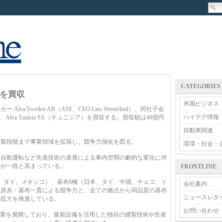
CATEGORIES
を買収
米国ビジネス
Sweden AB（ASE、CEO:Lars Westerlind）、同社子会
ハイテク情報
ガル）、Alva Tunisia SA（チュニジア）を買収する。買収額は40億円
自動車関連
製段階まで事業領域を拡張し、競争力強化を図る。
環境・社会・
自動運転など先進技術の進展による車内空間の劇的な変化に伴
求が一段と高まっている。
FRONTLINE
、タイ、メキシコ）、基布6極（日本、タイ、中国、チェコ、イ
会社案内
。原糸・基布一貫による競争力と、全ての拠点から同品質の基布
ニュースレタ
業拡大を推進している。
お問い合わせ
製事業を展開しており、最新設備を活用した独自の縫製技術や生産