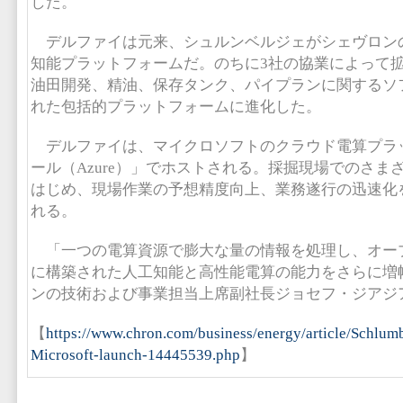
した。
デルファイは元来、シュルンベルジェがシェヴロン
知能プラットフォームだ。のちに3社の協業によって
油田開発、精油、保存タンク、パイプランに関するソ
れた包括的プラットフォームに進化した。
デルファイは、マイクロソフトのクラウド電算プラ
ール（Azure）」でホストされる。採掘現場でのさま
はじめ、現場作業の予想精度向上、業務遂行の迅速化
れる。
「一つの電算資源で膨大な量の情報を処理し、オー
に構築された人工知能と高性能電算の能力をさらに増
ンの技術および事業担当上席副社長ジョセフ・ジアジ
【
https://www.chron.com/business/energy/article/Schlu
Microsoft-launch-14445539.php
】