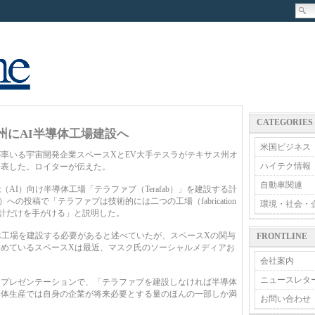
CATEGORIES
州にAI半導体工場建設へ
米国ビジネス
率いる宇宙開発企業スペースXとEV大手テスラがテキサス州オ
ハイテク情報
発表した。ロイターが伝えた。
自動車関連
AI）向け半導体工場「テラファブ（Terafab）」を建設する計
の投稿で「テラファブは技術的には二つの工場（fabrication
環境・社会・
ップ設計だけを手がける」と説明した。
体工場を建設する必要があると述べていたが、スペースXの関与
FRONTLINE
めているスペースXは最近、マスク氏のソーシャルメディアお
会社案内
ニュースレタ
たプレゼンテーションで、「テラファブを建設しなければ半導体
導体生産では自身の企業が将来必要とする量のほんの一部しか満
お問い合わせ