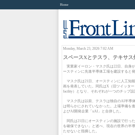
Home
Monday, March 23, 2026 7:02 AM
スペースXとテスラ、テキサス
実業家イーロン・マスク氏は22日、自身が
ースティンに先進半導体工場を建設すると
マスク氏は21日、オースティンに人工知能（
画を発表していた。同氏はX（旧ツイッター）へ
facility）となり、それぞれが一つのチ
マスク氏は以前、テスラは独自のAI半導
は明らかにされていなかった。上場準備を進
よびAI開発企業「xAI」と合併した。
同氏は21日にオースティンの施設で行っ
を確保できない」と述べ、現在の世界の半
たせないと指摘した。