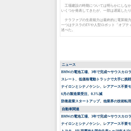
工場建設の時期については明らかにしなか
いくつか発表してきたが、一部は遅延した
テラファブの生産能力は最終的に電算能力
一つはテスラのEVや人型ロボット「オプテ
述べた。
ニュース
BMWの電池工場、3年で完成〜サウスカロ
スレート、低価格電動トラックで大手に挑戦〜
ナイロンとシナノケンシ、レアアース不要
6月の製造業受注、0.3%減
防衛産業スタートアップ、他業界の技術転
自動車関連
BMWの電池工場、3年で完成〜サウスカロ
ナイロンとシナノケンシ、レアアース不要