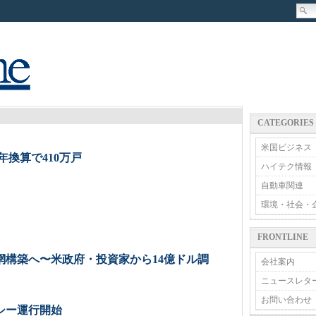
CATEGORIES
米国ビジネス
年換算で410万戸
ハイテク情報
自動車関連
環境・社会・
FRONTLINE
網構築へ〜米政府・投資家から14億ドル調
会社案内
ニュースレタ
お問い合わせ
シー運行開始