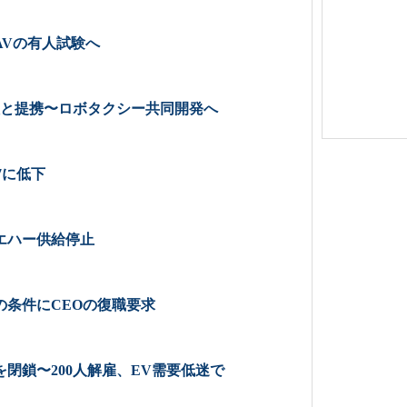
AVの有人試験へ
社と提携〜ロボタクシー共同開発へ
7に低下
エハー供給停止
の条件にCEOの復職要求
閉鎖〜200人解雇、EV需要低迷で