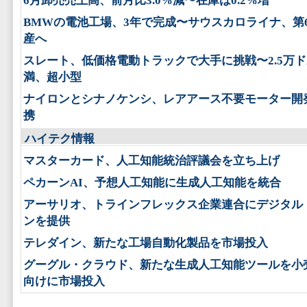
6月卸売売上高、前月比3.0%減〜在庫は0.2%増
BMWの電池工場、3年で完成〜サウスカロライナ、第
産へ
スレート、低価格電動トラックで大手に挑戦〜2.5万
満、超小型
ナイロンとシナノケンシ、レアアース不要モーター開
携
ハイテク情報
マスターカード、人工知能統治評議会を立ち上げ
ペカーンAI、予想人工知能に生成人工知能を統合
アーサリオ、トラインフレックス企業連合にデジタル
ンを提供
テレダイン、新たな工場自動化製品を市場投入
グーグル・クラウド、新たな生成人工知能ツールを小
向けに市場投入