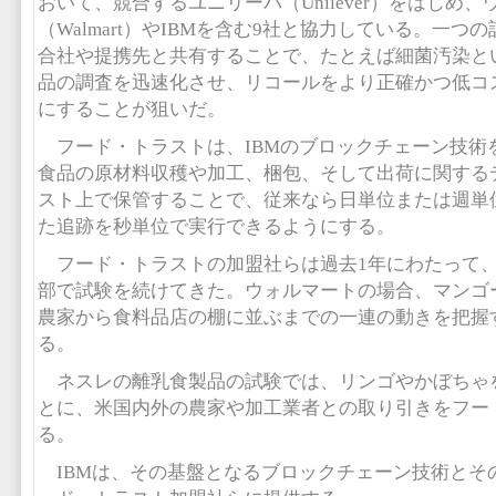
おいて、競合するユニリーバ（Unilever）をはじめ
（Walmart）やIBMを含む9社と協力している。一
合社や提携先と共有することで、たとえば細菌汚染と
品の調査を迅速化させ、リコールをより正確かつ低コ
にすることが狙いだ。
フード・トラストは、IBMのブロックチェーン技術
食品の原材料収穫や加工、梱包、そして出荷に関する
スト上で保管することで、従来なら日単位または週単
た追跡を秒単位で実行できるようにする。
フード・トラストの加盟社らは過去1年にわたって
部で試験を続けてきた。ウォルマートの場合、マンゴ
農家から食料品店の棚に並ぶまでの一連の動きを把握
る。
ネスレの離乳食製品の試験では、リンゴやかぼちゃ
とに、米国内外の農家や加工業者との取り引きをフー
る。
IBMは、その基盤となるブロックチェーン技術とそ