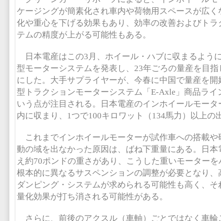
ケージングが簡素化され車内や荷物用スペースが広く
化や重心を下げる効果もあり、効率の改善およびトラ
テムの精度が上がる可能性もある。
日本電産はこの3月、ホイール・ハブに収まるよう
型モーターシステムを発表し、23年ごろの量産を目指
にした。大手サプライヤーが、今春に中国で量産を開
型トラクションモーターシステム「E-Axle」商品ラ
いう点が注目される。日本電産のインホイールモーター
内に収まり、1つで100キロワット（134馬力）以上
これまでインホイールモーターが試作車への搭載や研
動の域を出なかった原因は、ばね下重量にある。日本
え約70ポンドの重さがあり、こうした重いモーターを
根本的に異なるサスペンションの調整が必要となり、
ダンピング・システムが求められる可能性も高く、そ
量化効果が打ち消される可能性がある。
さらに、前後のアクスル（車軸）ごとではなく車輪