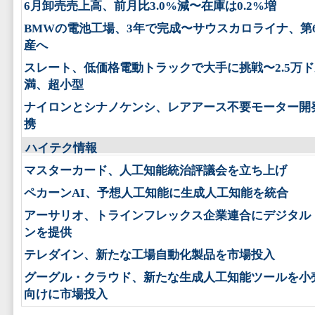
6月卸売売上高、前月比3.0%減〜在庫は0.2%増
BMWの電池工場、3年で完成〜サウスカロライナ、第
産へ
スレート、低価格電動トラックで大手に挑戦〜2.5万
満、超小型
ナイロンとシナノケンシ、レアアース不要モーター開
携
ハイテク情報
マスターカード、人工知能統治評議会を立ち上げ
ペカーンAI、予想人工知能に生成人工知能を統合
アーサリオ、トラインフレックス企業連合にデジタル
ンを提供
テレダイン、新たな工場自動化製品を市場投入
グーグル・クラウド、新たな生成人工知能ツールを小
向けに市場投入