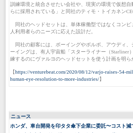
訓練環境と統合させたい会社や、現実の環境で仮想自
らに採用されている」と同社のティモ・トイカネンCE
同社のヘッドセットは、単体稼働型ではなくコンピ
人利用者らのニーズに応えた設計だ。
同社の顧客には、ボーイングやボルボ、アウディ、
ーイングは、有人宇宙船「スターライナー（Starline
練するのにヴァルヨのヘッドセットを使う計画を明ら
【
https://venturebeat.com/2020/08/12/varjo-raises-54-mil
human-eye-resolution-to-more-industries/
】
ニュース
ホンダ、車台開発を印タタ傘下企業に委託〜コスト減