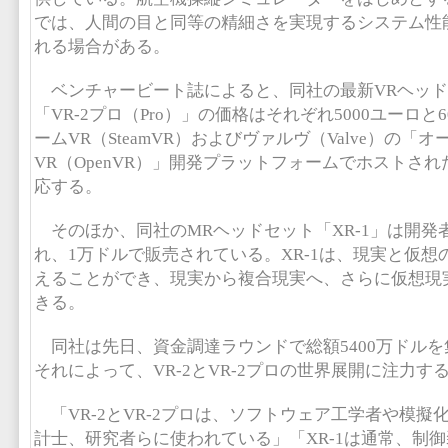
では、人間の目と同等の精細さを実現するシステム性
れる場合がある。
ベンチャービート誌によると、同社の最新VRヘッドセ
「VR-2プロ（Pro）」の価格はそれぞれ5000ユーロと
ームVR（SteamVR）およびヴァルヴ（Valve）の「オ
VR（OpenVR）」開発プラットフォームでホストされ
応する。
そのほか、同社のMRヘッドセット「XR-1」は開発
れ、1万ドルで販売されている。XR-1は、現実と仮
えることができ、現実から複合現実へ、さらに仮想現
きる。
同社は先日、資金調達ラウンドで総額5400万ドル
それによって、VR-2とVR-2プロの世界展開に注力す
「VR-2とVR-2プロは、ソフトウェア工学者や模擬
計士、研究者らに使われている」「XR-1は通常、制