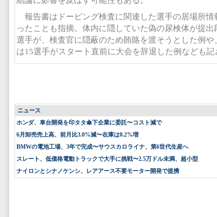
結論に影響を及ぼす可能性もある。
報告書はドーピング検査に関連した選手の居場所情報
ったことも指摘。体内に隠していた偽の尿検体が提出
選手が、検査官に隠蔽のため賄賂を渡そうとした例や
は15選手がスタート直前に大会を辞退した例なども記
ニュース
ホンダ、車台開発を印タタ傘下企業に委託〜コスト減で
6月卸売売上高、前月比3.0%減〜在庫は0.2%増
BMWの電池工場、3年で完成〜サウスカロライナ、第6世代生産へ
スレート、低価格電動トラックで大手に挑戦〜2.5万ドル未満、超小型
ナイロンとシナノケンシ、レアアース不要モーター開発で提携