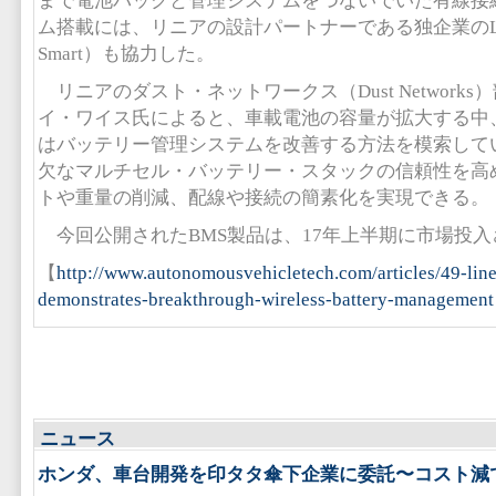
まで電池パックと管理システムをつないでいた有線接
ム搭載には、リニアの設計パートナーである独企業のLI
Smart）も協力した。
リニアのダスト・ネットワークス（Dust Network
イ・ワイス氏によると、車載電池の容量が拡大する中
はバッテリー管理システムを改善する方法を模索してい
欠なマルチセル・バッテリー・スタックの信頼性を高め
トや重量の削減、配線や接続の簡素化を実現できる。
今回公開されたBMS製品は、17年上半期に市場投入
【
http://www.autonomousvehicletech.com/articles/49-lin
demonstrates-breakthrough-wireless-battery-management
ニュース
ホンダ、車台開発を印タタ傘下企業に委託〜コスト減