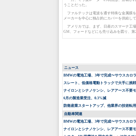
うことだった。
ファルテックは電波を通す特殊な金属膜を
メーカーを中心に独占的にカバーを供給し
アメリカでは、まず、日産のスマーナ工場
GM、フォードなどにも売り込みを図り、第
ニュース
BMWの電池工場、3年で完成〜サウスカロ
スレート、低価格電動トラックで大手に挑戦〜
ナイロンとシナノケンシ、レアアース不要
6月の製造業受注、0.3%減
防衛産業スタートアップ、他業界の技術転
自動車関連
BMWの電池工場、3年で完成〜サウスカロ
ナイロンとシナノケンシ、レアアース不要