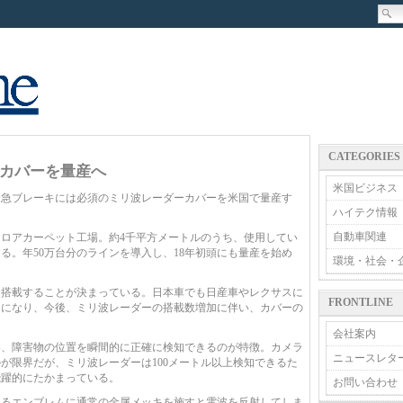
CATEGORIES
カバーを量産へ
米国ビジネス
急ブレーキには必須のミリ波レーダーカバーを米国で量産す
ハイテク情報
自動車関連
ロアカーペット工場。約4千平方メートルのうち、使用してい
る。年50万台分のラインを導入し、18年初頭にも量産を始め
環境・社会・
に搭載することが決まっている。日本車でも日産車やレクサスに
FRONTLINE
とになり、今後、ミリ波レーダーの搭載数増加に伴い、カバーの
。
会社案内
、障害物の位置を瞬間的に正確に検知できるのが特徴。カメラ
ニュースレタ
のが限界だが、ミリ波レーダーは100メートル以上検知できるた
飛躍的にたかまっている。
お問い合わせ
るエンブレムに通常の金属メッキを施すと電波を反射してしま