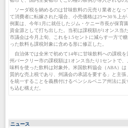
都市で、国内主要都市でこの種の条例が導入されるの
ソーダ税を納めるのは甘味飲料の元売り業者となっ
て消費者に転嫁された場合、小売価格は25〜30％上
例案は、今年1月に就任したジム・ケニー市長が保育
資金源として打ち出した。当初は課税額が1オンス当た
市議会は今月上旬、これを1.5セントに減らす一方で
った飲料も課税対象に含める形に修正した。
自治体では全米で初めて14年に甘味飲料への課税を
州バークリー市の課税額は1オンス当たり1セントで、
味料を使った飲料は対象外。米国飲料協会（ABA）は
質的な売上税であり、州議会の承認を要する」と主張
を統一することを義務付けるペンシルベニア州法に反
ち込む構えだ。
ニュース