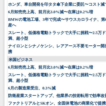
ホンダ、車台開発を印タタ傘下企業に委託〜コスト減
6月卸売売上高、前月比3.0%減〜在庫は0.2%増
BMWの電池工場、3年で完成〜サウスカロライナ、第
産へ
スレート、低価格電動トラックで大手に挑戦〜2.5万
満、超小型
ナイロンとシナノケンシ、レアアース不要モーター開
携
米国ビジネス
6月卸売売上高、前月比3.0%減〜在庫は0.2%増
スレート、低価格電動トラックで大手に挑戦〜2.5万
満、超小型
6月の製造業受注、0.3%減
防衛産業スタートアップ、他業界の技術転用で効率改
ファクトリアルとSKオン、全固体電池の商業化で提携