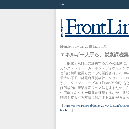
Home
Monday, July 02, 2018 12:18 PM
エネルギー大手ら、炭素課税案
二酸化炭素排出に課税するための運動に、
カンズ・フォー・カーボン・ディヴィデンツ（Americ
ど前に共和党員らによって開始され、202
最大の原子力発電所運営会社エクセロン（Ex
か、エクソン・モービル（Exxon Mobi
は伝統的に産業界寄りの立法をするため、
生可能エネルギー機運が継続するなか、共
削減を支援する立法に傾注する気配が強ま
【
https://www.renewableenergyworld.com/articles
tax.html
】