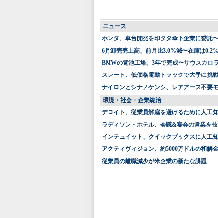
ニュース
ホンダ、車台開発を印タタ傘下企業に委託
6月卸売売上高、前月比3.0%減〜在庫は0.2
BMWの電池工場、3年で完成〜サウスカロ
スレート、低価格電動トラックで大手に挑戦〜
ナイロンとシナノケンシ、レアアース不要
環境・社会・企業統治
デロイト、従業員解雇を避けるために人工
ラディソン・ホテル、会議&宴会の営業を技
インテュイット、クイックブックスに人工
アクティヴィジョン、約5000万ドルの和解
従業員の離職減少が米企業の新たな課題