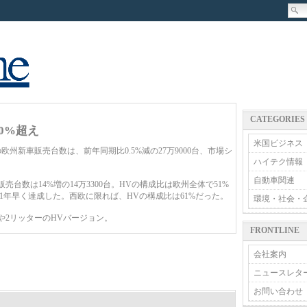
CATEGORIES
0%超え
米国ビジネス
欧州新車販売台数は、前年同期比0.5%減の27万9000台、市場シ
ハイテク情報
自動車関連
台数は14%増の14万3300台。HVの構成比は欧州全体で51%
を1年早く達成した。西欧に限れば、HVの構成比は61%だった。
環境・社会・
ーや2リッターのHVバージョン。
FRONTLINE
会社案内
ニュースレタ
お問い合わせ