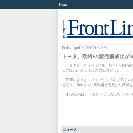
Home
Friday, April 26, 2019 9:49 AM
トヨタ、欧州EV販売構成比が5
トヨタヨーロッパ（TME）19年1〜3月期の
ェアは0.2ポイント上昇の5.2%だった。
TMEによると、ハイブリッド車（HV）の販売
となり、20年までに50%超と設定した目標
HVの95%は、「カローラ」の1.8リッタ
ニュース