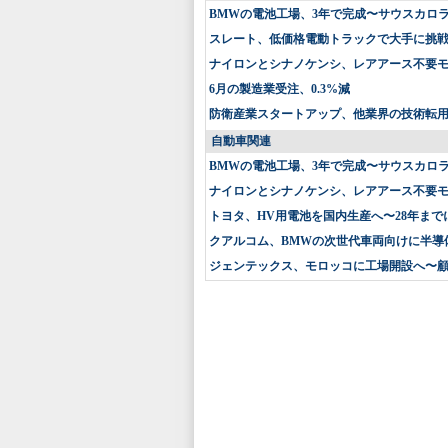
BMWの電池工場、3年で完成〜サウスカロ
スレート、低価格電動トラックで大手に挑戦〜
ナイロンとシナノケンシ、レアアース不要
6月の製造業受注、0.3%減
防衛産業スタートアップ、他業界の技術転
自動車関連
BMWの電池工場、3年で完成〜サウスカロ
ナイロンとシナノケンシ、レアアース不要
トヨタ、HV用電池を国内生産へ〜28年まで
クアルコム、BMWの次世代車両向けに半導
ジェンテックス、モロッコに工場開設へ〜