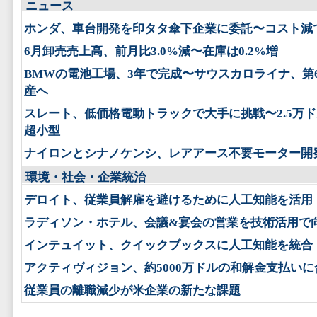
ニュース
ホンダ、車台開発を印タタ傘下企業に委託〜コスト減
6月卸売売上高、前月比3.0%減〜在庫は0.2%増
BMWの電池工場、3年で完成〜サウスカロライナ、第
産へ
スレート、低価格電動トラックで大手に挑戦〜2.5万
超小型
ナイロンとシナノケンシ、レアアース不要モーター開
環境・社会・企業統治
デロイト、従業員解雇を避けるために人工知能を活用
ラディソン・ホテル、会議&宴会の営業を技術活用で
インテュイット、クイックブックスに人工知能を統合
アクティヴィジョン、約5000万ドルの和解金支払いに
従業員の離職減少が米企業の新たな課題