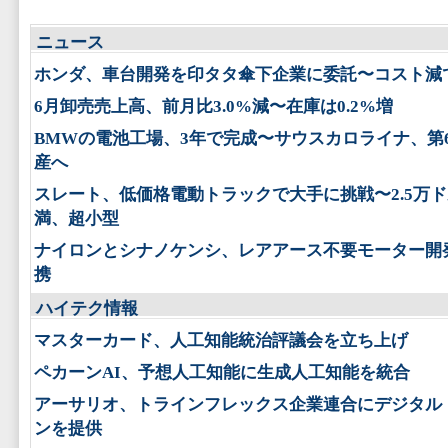
ニュース
ホンダ、車台開発を印タタ傘下企業に委託〜コスト減
6月卸売売上高、前月比3.0%減〜在庫は0.2%増
BMWの電池工場、3年で完成〜サウスカロライナ、第
産へ
スレート、低価格電動トラックで大手に挑戦〜2.5万
満、超小型
ナイロンとシナノケンシ、レアアース不要モーター開
携
ハイテク情報
マスターカード、人工知能統治評議会を立ち上げ
ペカーンAI、予想人工知能に生成人工知能を統合
アーサリオ、トラインフレックス企業連合にデジタル
ンを提供