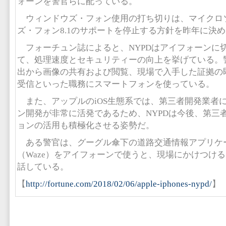
ォーンを警官らに配っている。
ウィンドウズ・フォン使用の打ち切りは、マイクロ
ズ・フォン8.1のサポートを停止する方針を昨年に決
フォーチュン誌によると、NYPDはアイフォーンに
て、処理速度とセキュリティーの向上を挙げている。
出から画像の共有および閲覧、現場で入手した証拠の
受信といった職務にスマートフォンを使っている。
また、アップルのiOS生態系では、第三者開発業者
ン開発が非常に活発であるため、NYPDは今後、第三
ョンの活用も積極化させる姿勢だ。
ある警官は、グーグル傘下の道路交通情報アプリケ
（Waze）をアイフォーンで使うと、現場にかけつけ
話している。
【
http://fortune.com/2018/02/06/apple-iphones-nypd/
】