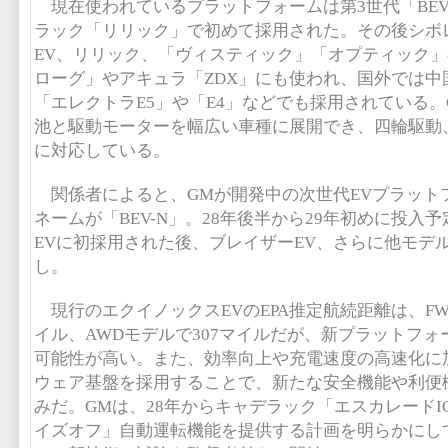
現在使われているプラットフォームは第3世代「BEV
ラック「リリック」で初めて採用された。その後シボ
EV、リリック、「ヴィスティック」「オプティック
ローグ」やアキュラ「ZDX」にも使われ、国外では中
「エレクトラE5」や「E4」などでも採用されている
池と駆動モーターを幅広い車種に展開でき、四輪駆動
に対応している。
関係者によると、GMが開発中の次世代EVプラット
ネームが「BEV-N」。28年後半から29年初めに投入
EVに初採用された後、ブレイザーEV、さらに他モデ
し。
現行のエクイノックスEVのEPA推定航続距離は、FW
イル、AWDモデルで307マイルだが、新プラットフ
可能性が高い。また、効率向上や充電速度の高速化に
ウェア基盤を採用することで、新たな安全機能や利便
みだ。GMは、28年からキャデラック「エスカレードI
イズオフ」自動運転機能を提供する計画を明らかにし