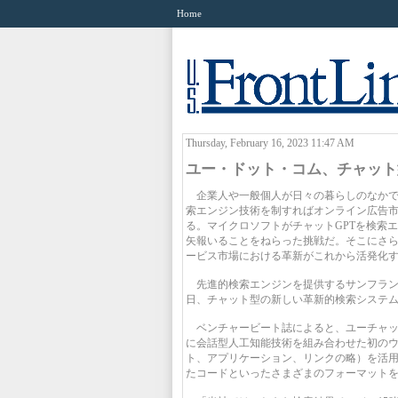
Home
Thursday, February 16, 2023 11:47 AM
ユー・ドット・コム、チャット
企業人や一般個人が日々の暮らしのなかで
索エンジン技術を制すればオンライン広告市
る。マイクロソフトがチャットGPTを検索
矢報いることをねらった挑戦だ。そこにさ
ービス市場における革新がこれから活発化
先進的検索エンジンを提供するサンフランシス
日、チャット型の新しい革新的検索システム「ユー
ベンチャービート誌によると、ユーチャット
に会話型人工知能技術を組み合わせた初のウ
ト、アプリケーション、リンクの略）を活
たコードといったさまざまのフォーマット