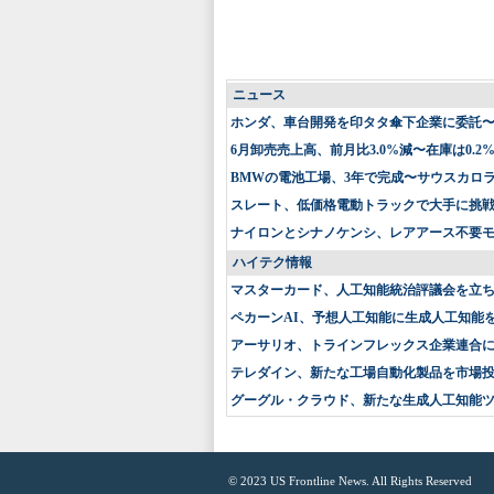
ニュース
ホンダ、車台開発を印タタ傘下企業に委託
6月卸売売上高、前月比3.0%減〜在庫は0.2
BMWの電池工場、3年で完成〜サウスカロ
スレート、低価格電動トラックで大手に挑戦〜
ナイロンとシナノケンシ、レアアース不要
ハイテク情報
マスターカード、人工知能統治評議会を立
ペカーンAI、予想人工知能に生成人工知能
アーサリオ、トラインフレックス企業連合
テレダイン、新たな工場自動化製品を市場
グーグル・クラウド、新たな生成人工知能
© 2023
US Frontline News
. All Rights Reserved