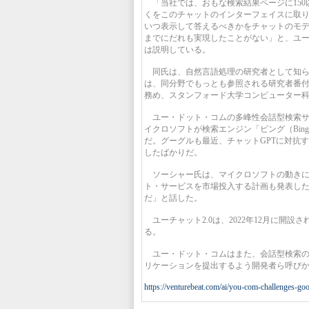
「当社では、おもな検索結果ページに150
くをこのチャットのインターフェイスに取
いつ表示して答えるべきかをチャットのモ
までにだれも実現したことがない」と、ユー
は説明している。
同氏は、自然言語処理の研究者として知られる。
は、同分野でもっとも参照される研究者番付
務め、スタンフォード大学コンピューター
ユー・ドット・コムの多峰性会話型検索サ
イクロソフトが検索エンジン「ビング（Bin
だ。グーグルも最近、チャットGPTに対抗す
したばかりだ。
ソーシャー氏は、マイクロソフトの動きに
ト・サービスを市場投入する計画も発表した
だ」と話した。
ユーチャット2.0は、2022年12月に開
る。
ユー・ドット・コムはまた、会話型検索の
リケーションを提出するよう開発者ら呼び
https://venturebeat.com/ai/you-com-challenges-goo