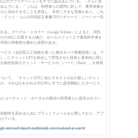
以上のアプリケーションをすでに組み込んでいる」「さらに多
り込んでいる」「これは、利用者らの質問に対して、事実情報を
デルに決めさせることを意味し、非常に大きな意義があり、これ
・ドット・コムの共同設立者兼CEOリチャード・ソーシャー氏
グーグル・スカラー（Google Scholar）によると、同氏
けの4位に位置する人物だ。セールスフォースで最高科学者を
科学部の準教授を務めた経歴がある。
ービス（会話型人工知能を使った複合モード検索技術）は、マ
g）」にチャットGPTを統合して実現させた技術と基本的に同じ
る独自技術のチャット・サービスの「バード（Bard）」を発表
ついて、「チャットGPTに似たテキストのみの新しいチャッ
が、それはわれわれが2022年にすでに提供開始したサービス
設されたユーチャット・ポータルの既存の利用者らに提供されてい
信頼性を高めるためにプラットフォームを公開しており、アプ
かけている。
gle-microsoft-launch-multimodal-conversational-ai-search/