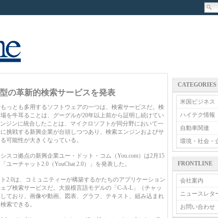
CATEGORIES
型の革新的検索サービスを発表
米国ビジネス
もっとも多用するソフトウェアの一つは、検索サービスだ。検
ハイテク情報
場を牛耳ることは、グーグルが20年以上前から証明し続けてい
エンジンに統合したことは、マイクロソフトが同分野において一
自動車関連
らに挑戦する新興企業が台頭しつつあり、検索エンジンおよびサ
する可能性が大きくなっている。
環境・社会・
コ拠点の新興企業ユー・ドット・コム（You.com）は2月15
FRONTLINE
チャット2.0（YouChat 2.0）」を発表した。
2.0は、コミュニティーが構築するかたちのアプリケーション
会社案内
ェブ検索サービスだ。大規模言語モデルの「C-A-L」（チャッ
ニュースレタ
用しており、画像や動画、図表、グラフ、テキスト、組み込まれ
を検索できる。
お問い合わせ