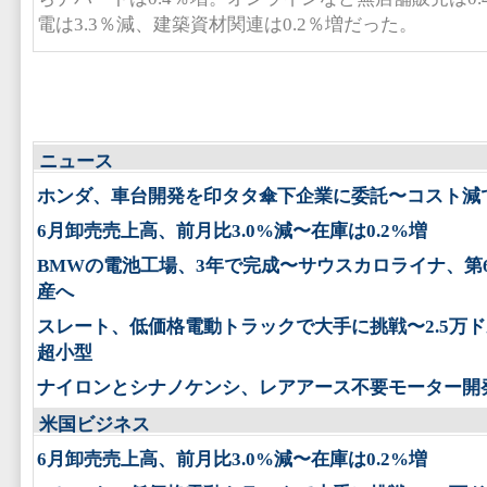
電は3.3％減、建築資材関連は0.2％増だった。
ニュース
ホンダ、車台開発を印タタ傘下企業に委託〜コスト減
6月卸売売上高、前月比3.0%減〜在庫は0.2%増
BMWの電池工場、3年で完成〜サウスカロライナ、第
産へ
スレート、低価格電動トラックで大手に挑戦〜2.5万
超小型
ナイロンとシナノケンシ、レアアース不要モーター開
米国ビジネス
6月卸売売上高、前月比3.0%減〜在庫は0.2%増