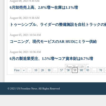
August 09, 2021 9:39 AM
6月卸売売上高、2.0%増〜在庫は1.1%増
August 06, 2021 9:38 AM
トゥーシンプル、ライダーの整備施設を自社トラックの
August 05, 2021 10:34 AM
コーニング、現代モービスのAR HUDにミラー供給
August 04, 2021 10:36 AM
6月の製造業受注、1.5%増〜コア資本財は0.7%増
Page 59 of 119
«
First
«
...
10
20
30
...
57
58
59
60
61
...
70
© 2021
US Frontline News
. All Rights Reserved