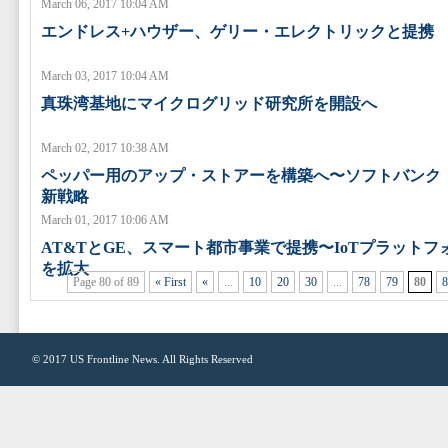
March 06, 2017 10:04 AM
エンドレス+ハウザー、ゲリー・エレクトリックと提携
March 03, 2017 10:04 AM
真珠湾基地にマイクログリッド研究所を開設へ
March 02, 2017 10:38 AM
ペッパー用のアップ・ストアーを構築へ〜ソフトバンク
新戦略
March 01, 2017 10:06 AM
AT&TとGE、スマート都市事業で提携〜IoTプラット
を拡大
Page 80 of 89
« First
«
...
10
20
30
...
78
79
80
8
© 2017
US Frontline News
. All Rights Reserved