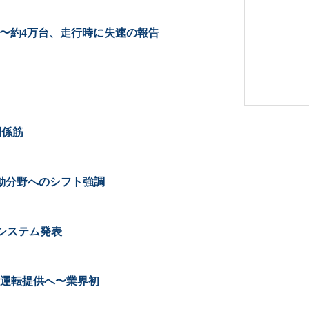
〜約4万台、走行時に失速の報告
関係筋
動分野へのシフト強調
システム発表
動運転提供へ〜業界初