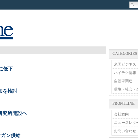
CATEGORIES
米国ビジネス
0に低下
ハイテク情報
自動車関連
環境・社会・
却を検討
FRONTLINE
研究所開設へ
会社案内
ニュースレタ
お問い合わせ
ンガン供給