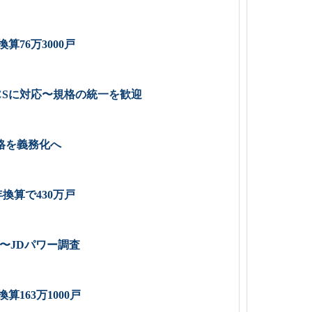
算76万3000戸
CSに対応〜規格の統一を歓迎
格を義務化へ
換算で430万戸
〜JDパワー調査
算163万1000戸