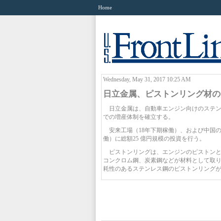
Home
Wednesday, May 31, 2017 10:25 AM
日立金属、ピストンリング材の
日立金属は、自動車エンジン向けのステン
での増産体制を確立する。
安来工場（18年下期稼働）、および中国の
働）に総額25 億円規模の投資を行う。
ピストンリングは、エンジンのピストンと
コンクロム鋼、炭素鋼などが材料として取
耗性のあるステンレス鋼のピストンリング