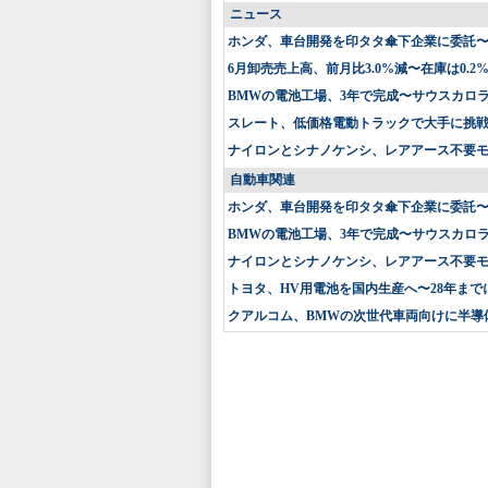
ニュース
ホンダ、車台開発を印タタ傘下企業に委託
6月卸売売上高、前月比3.0%減〜在庫は0.2
BMWの電池工場、3年で完成〜サウスカロ
スレート、低価格電動トラックで大手に挑戦〜
ナイロンとシナノケンシ、レアアース不要
自動車関連
ホンダ、車台開発を印タタ傘下企業に委託
BMWの電池工場、3年で完成〜サウスカロ
ナイロンとシナノケンシ、レアアース不要
トヨタ、HV用電池を国内生産へ〜28年まで
クアルコム、BMWの次世代車両向けに半導