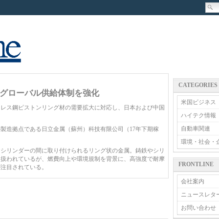
CATEGORIES
グローバル供給体制を強化
米国ビジネス
レス鋼ピストンリング材の需要拡大に対応し、日本および中国
ハイテク情報
自動車関連
製造拠点である日立金属（蘇州）科技有限公司（17年下期稼
環境・社会・
シリンダーの間に取り付けられるリング状の金属。鋳鉄やシリ
り扱われているが、燃費向上や環境規制を背景に、高強度で耐摩
FRONTLINE
が注目されている。
会社案内
ニュースレタ
お問い合わせ