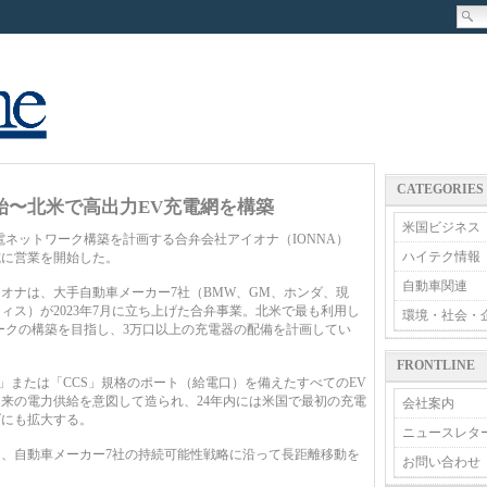
CATEGORIES
始〜北米で高出力EV充電網を構築
米国ビジネス
ネットワーク構築を計画する合弁会社アイオナ（IONNA）
ハイテク情報
式に営業を開始した。
自動車関連
ナは、大手自動車メーカー7社（BMW、GM、ホンダ、現
ィス）が2023年7月に立ち上げた合弁事業。北米で最も利用し
環境・社会・
ークの構築を目指し、3万口以上の充電器の配備を計画してい
FRONTLINE
」または「CCS」規格のポート（給電口）を備えたすべてのEV
来の電力供給を意図して造られ、24年内には米国で最初の充電
会社案内
ダにも拡大する。
ニュースレタ
、自動車メーカー7社の持続可能性戦略に沿って長距離移動を
お問い合わせ