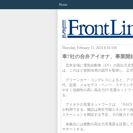
Home
Thursday, February 15, 2024 8:10 AM
車7社の合弁アイオナ、事業開
北米全域に電気自動車（EV）の高出力充電
は、このほど規制当局の認可を取得し、正
グリーンカー・コングレスによると、アイオ
代、起亜、メルセデス・ベンツ、ステランテ
やすく信頼性の高い高出力EV充電ネットワ
る。
アイオナの充電ネットワークは、「NACS
が利用できる。施設は再生可能エネルギー由
ステーションを開設する予定。その後カナ
各拠点には複数の高出力充電器を設置して
サポートする。