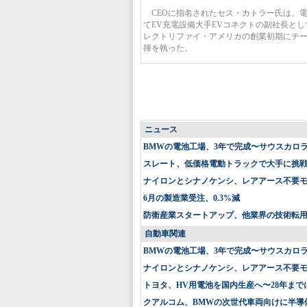
CEOに指名されたセス・カトラー氏は、
てEV充電設備大手EVコネクトの副社長と
レクトリファイ・アメリカの創業初期にチ
揮を執った。
ニュース
BMWの電池工場、3年で完成〜サウスカロ
スレート、低価格電動トラックで大手に挑戦〜
ナイロンとシナノケンシ、レアアース不要
6月の製造業受注、0.3%減
防衛産業スタートアップ、他業界の技術転
自動車関連
BMWの電池工場、3年で完成〜サウスカロ
ナイロンとシナノケンシ、レアアース不要
トヨタ、HV用電池を国内生産へ〜28年まで
クアルコム、BMWの次世代車両向けに半導