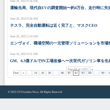
June 20, 2023 6:56 AM
運輸当局、現代自EVの調査開始〜約4万台、走行時に失
June 20, 2023 6:56 AM
テスラ、完全自動運転は近く完了と、マスクCEO
June 20, 2023 2:14 AM
エンヴォイ、職場空間の一元管理ソリューションを市場
June 16, 2023 6:51 AM
GM、6.3億ドルでIN工場改修へ〜次世代ガソリン車を生
Page 82 of 1,615
«
First
«
...
10
20
30
...
80
81
82
83
84
...
90
1
© 2023
US Frontline News
. All Rights Reserved