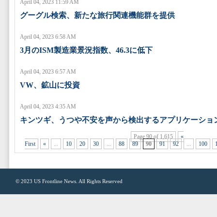
April 04, 2023 11:59 AM
グーグル検索、新たな旅行関連機能群を提供
April 04, 2023 6:58 AM
3月のISM製造業景況指数、46.3に低下
April 04, 2023 6:57 AM
VW、鉱山に投資
April 04, 2023 4:35 AM
キンツギ、うつや不安を声から検出するアプリケーショ
Page 90 of 1,615
«
First
«
...
10
20
30
...
88
89
90
91
92
...
100
© 2023
US Frontline News
. All Rights Reserved