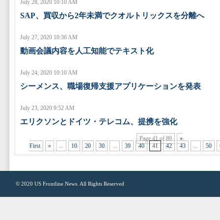
July 28, 2020 10:10 AM
SAP、買収から2年未満でクオルトリックスを分離へ
July 27, 2020 10:36 AM
動画会議内容を人工知能でテキスト化
July 24, 2020 10:10 AM
シーメンス、職場復帰支援アプリケーションを発表
July 23, 2020 9:52 AM
エリクソンとドイツ・テレコム、提携を強化
Page 41 of 89
«
First
«
...
10
20
30
...
39
40
41
42
43
...
50
© 2020
US Frontline News
. All Rights Reserved