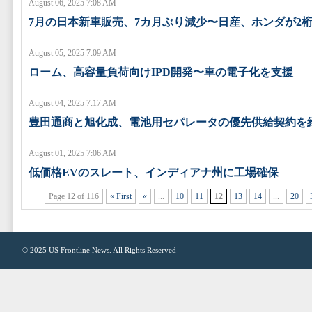
August 06, 2025 7:08 AM
7月の日本新車販売、7カ月ぶり減少〜日産、ホンダが2
August 05, 2025 7:09 AM
ローム、高容量負荷向けIPD開発〜車の電子化を支援
August 04, 2025 7:17 AM
豊田通商と旭化成、電池用セパレータの優先供給契約を
August 01, 2025 7:06 AM
低価格EVのスレート、インディアナ州に工場確保
Page 12 of 116
« First
«
...
10
11
12
13
14
...
20
© 2025
US Frontline News
. All Rights Reserved