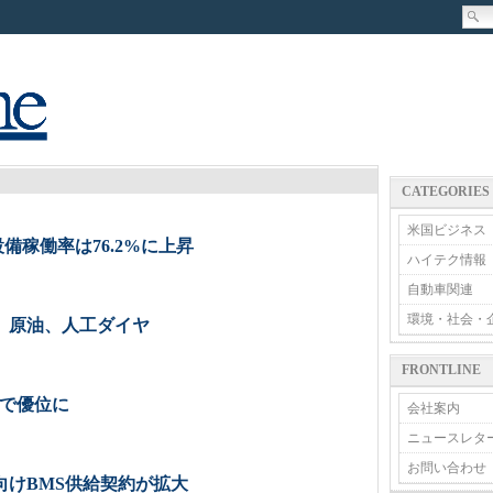
CATEGORIES
米国ビジネス
備稼働率は76.2%に上昇
ハイテク情報
自動車関連
環境・社会・
電、原油、人工ダイヤ
FRONTLINE
禁で優位に
会社案内
ニュースレタ
お問い合わせ
向けBMS供給契約が拡大