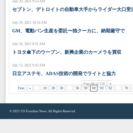
July 20, 2021 9:53 AM
セプトン、デトロイトの自動車大手からライダー大口受
July 19, 2021 10:14 AM
GM、電動バン生産を委託〜独クーカに、納期厳守で
July 16, 2021 8:51 AM
トヨタ傘下のウーブン、新興企業のカーメラを買収
July 15, 2021 9:45 AM
日立アステモ、ADAS技術の開発でライトと協力
Page 60 of 116
«
First
«
...
10
20
30
...
58
59
60
61
62
...
70
© 2021
US Frontline News
. All Rights Reserved