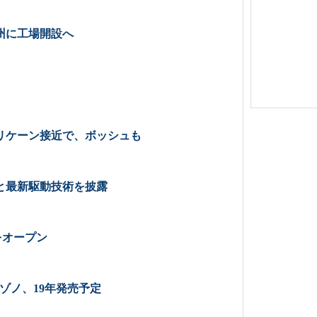
州に工場開設へ
リケーン接近で、ボッシュも
と最新駆動技術を披露
場をオープン
ゾノ、19年発売予定