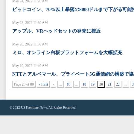
May 24, 2022 11:20 AM
ビットコイン、70%以上暴落の8000ドルまで下がる可能
May 23, 2022 11:30 AM
アップル、VRヘッドセットの発売に接近
May 20, 2022 11:30 AM
ミロ、オンライン白板プラットフォームを大幅拡充
May 19, 2022 11:40 AM
NTTとアルベマール、プライベート5G通信網の構築で協
Page 20 of 89
« First
«
...
10
...
18
19
20
21
22
...
3
© 2022
US Frontline News
. All Rights Reserved