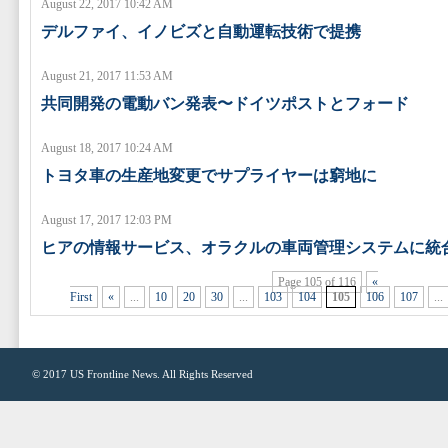
August 22, 2017 10:42 AM
デルファイ、イノビズと自動運転技術で提携
August 21, 2017 11:53 AM
共同開発の電動バン発表〜ドイツポストとフォード
August 18, 2017 10:24 AM
トヨタ車の生産地変更でサプライヤーは窮地に
August 17, 2017 12:03 PM
ヒアの情報サービス、オラクルの車両管理システムに統
Page 105 of 116
«
First
«
...
10
20
30
...
103
104
105
106
107
...
© 2017
US Frontline News
. All Rights Reserved