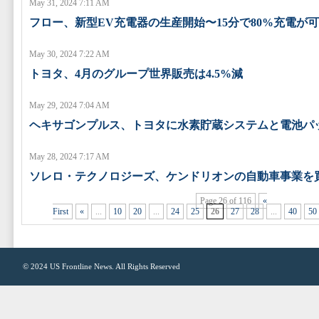
May 31, 2024 7:11 AM
フロー、新型EV充電器の生産開始〜15分で80%充電が
May 30, 2024 7:22 AM
トヨタ、4月のグループ世界販売は4.5%減
May 29, 2024 7:04 AM
ヘキサゴンプルス、トヨタに水素貯蔵システムと電池パ
May 28, 2024 7:17 AM
ソレロ・テクノロジーズ、ケンドリオンの自動車事業を
Page 26 of 116
«
First
«
...
10
20
...
24
25
26
27
28
...
40
50
© 2024
US Frontline News
. All Rights Reserved