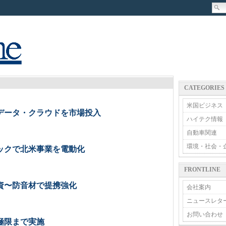
CATEGORIES
米国ビジネス
データ・クラウドを市場投入
ハイテク情報
自動車関連
環境・社会・
ックで北米事業を電動化
FRONTLINE
資〜防音材で提携強化
会社案内
ニュースレタ
お問い合わせ
極限まで実施